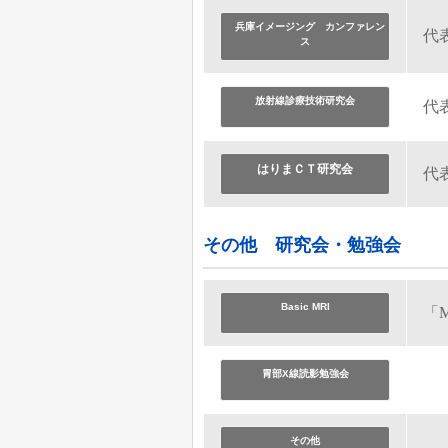
兵庫イメージング カンファレン
代
ス
放射線診療技術研究会
代
はりまＣＴ研究会
代
その他 研究会・勉強会
Basic MRI
「
胃部X線読影勉強会
その他