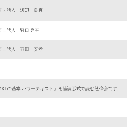
表世話人 渡辺 良真
表世話人 狩口 秀春
表世話人 羽田 安孝
MRI の基本 パワーテキスト」を輪読形式で読む勉強会です。