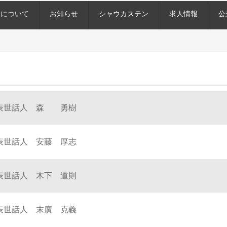
会について
お知らせ
シャウカステン
求人情報
公
表世話人 森 勇樹
表世話人 安藤 厚志
表世話人 木下 道則
表世話人 末廣 克義