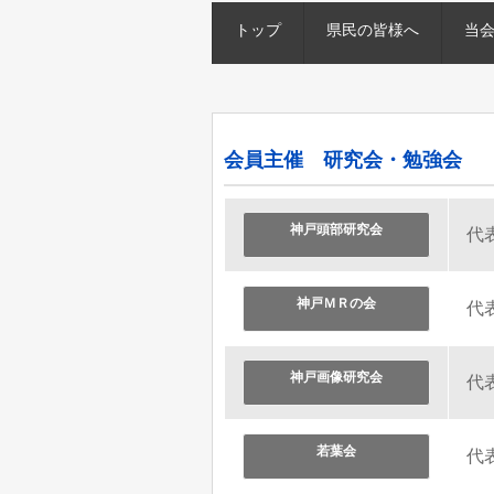
トップ
県民の皆様へ
当
会員主催 研究会・勉強会
神戸頭部研究会
代
神戸ＭＲの会
代
神戸画像研究会
代
若葉会
代