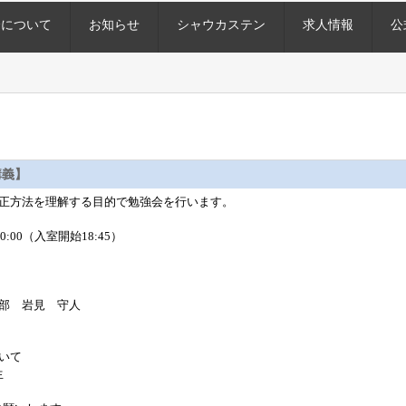
会について
お知らせ
シャウカステン
求人情報
公
講義】
正方法を理解する目的で勉強会を行います。
:00（入室開始18:45）
部 岩見 守人
いて
生