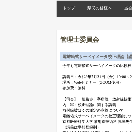
トップ
県民の皆様へ
当
管理士委員会
電離箱式サーベイメータ校正理論【
今年も電離箱式サーベイメータの比較校
講義日：令和8年7月31日（金）19:00～20
場所：Webセミナー（ZOOM使用）
参加費：無料
【司会】 姫路赤十字病院 放射線技術
内 容：校正理論に関する講義
放射線被ばくの測定の意義について
電離箱式サーベイメータの校正理論につ
京都医療科学大学 放射線技術科 赤澤先
（講義は事前登録制）