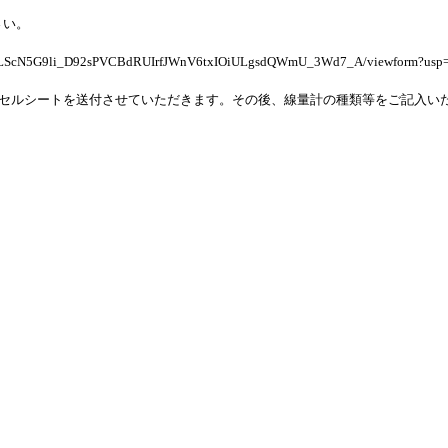
さい。
FAIpQLScN5G9li_D92sPVCBdRUIrfJWnV6txIOiULgsdQWmU_3Wd7_A/viewform?usp
セルシートを送付させていただきます。その後、線量計の種類等をご記入い