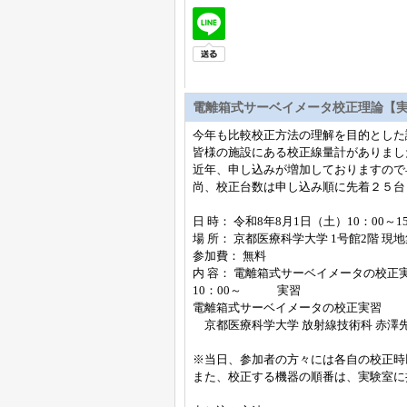
電離箱式サーベイメータ校正理論【
今年も比較校正方法の理解を目的とした
皆様の施設にある校正線量計がありまし
近年、申し込みが増加しておりますので
尚、校正台数は申し込み順に先着２５台
日 時： 令和8年8月1日（土）10：00～15
場 所： 京都医療科学大学 1号館2階 現
参加費： 無料
内 容： 電離箱式サーベイメータの校正
10：00～ 実習
電離箱式サーベイメータの校正実習
京都医療科学大学 放射線技術科 赤澤
※当日、参加者の方々には各自の校正時
また、校正する機器の順番は、実験室に