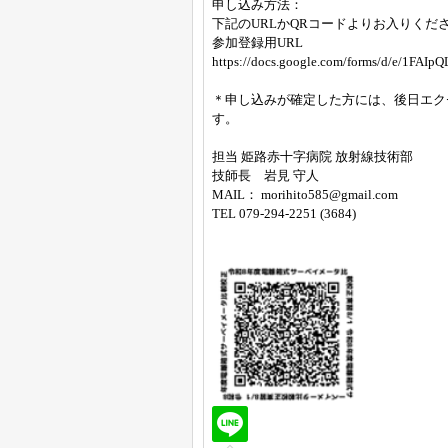
申し込み方法：
下記のURLかQRコードよりお入りくだ
参加登録用URL
https://docs.google.com/forms/d/e/1
＊申し込みが確定した方には、後日エク
す。
担当 姫路赤十字病院 放射線技術部
技師長 岩見 守人
MAIL： morihito585@gmail.com
TEL 079-294-2251 (3684)